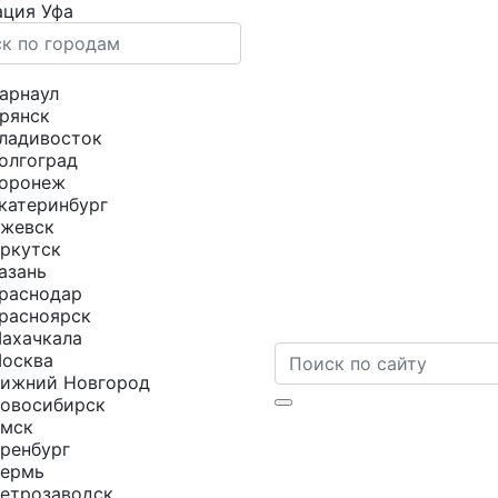
Уфа
арнаул
рянск
ладивосток
олгоград
оронеж
катеринбург
жевск
ркутск
азань
раснодар
расноярск
ахачкала
осква
ижний Новгород
овосибирск
мск
ренбург
ермь
етрозаводск