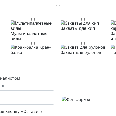
Захваты для кип
Мультипаллетные
За
вилы
и 
Кран-
балка
Захват для рулонов
По
циалистом
я кнопку «Оставить