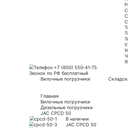
Р
С
С
С
Т
Т
Т
У
У
Ч
Я
+7 (800) 550‑41‑75
Звонок по РФ бесплатный
Вилочные погрузчики
Складск
Главная
Вилочные погрузчики
Дизельные погрузчики
JAC CPCD 50
В наличии
JAC CPCD 50