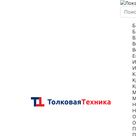
Б
Б
В
В
В
Е
И
И
К
К
К
М
М
Н
Н
О
О
П
П