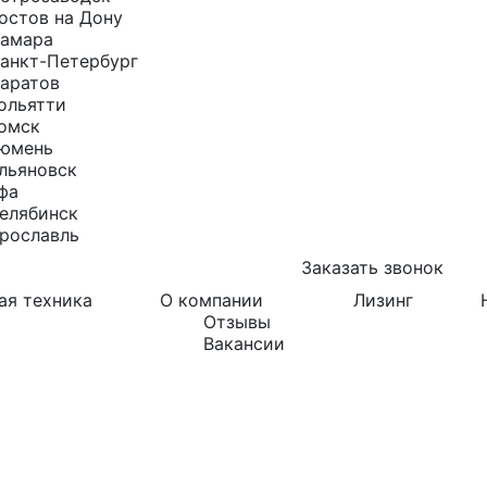
остов на Дону
амара
анкт-Петербург
аратов
ольятти
омск
юмень
льяновск
фа
елябинск
рославль
Заказать звонок
ая техника
О компании
Лизинг
Отзывы
Вакансии